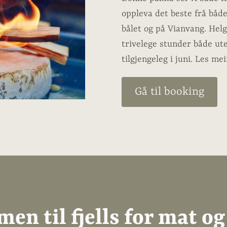
oppleva det beste frå båd
bålet og på Vianvang. Hel
trivelege stunder både ut
tilgjengeleg i juni. Les me
Gå til booking
en til fjells for mat og