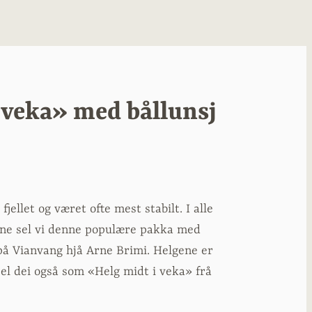
 veka» med bållunsj
ellet og været ofte mest stabilt. I alle
ne sel vi denne populære pakka med
k på Vianvang hjå Arne Brimi. Helgene er
sel dei også som «Helg midt i veka» frå