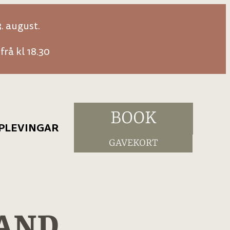
. august.
frå kl 18.30
BOOK
PLEVINGAR
GAVEKORT
pplevingar
rimiskogen
LAND