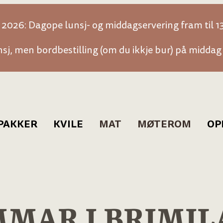
026: Dagope lunsj- og middagservering fram til 13
sj, men bordbestilling (om du ikkje bur) på middag 
PAKKER
KVILE
MAT
MØTEROM
OP
Vår og haust
Skogskoier
O
Sommer
Våre rom
B
Påske
Jul
MAR I BRIMI