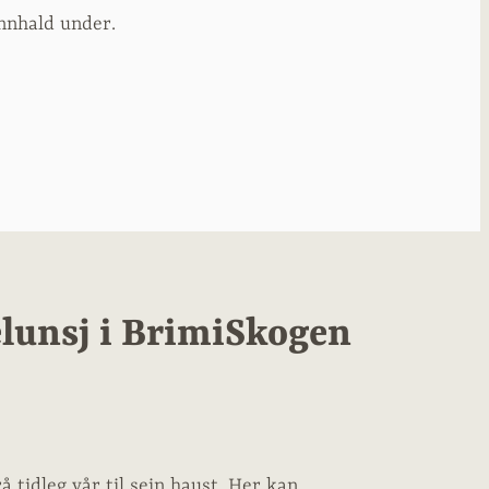
nnhald under.
lunsj i BrimiSkogen
å tidleg vår til sein haust. Her kan