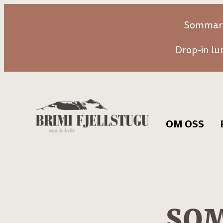
Hopp
Sommar 2
til
innhold
Drop-in lun
OM OSS
Om oss
Historia
Sesongar
SOM