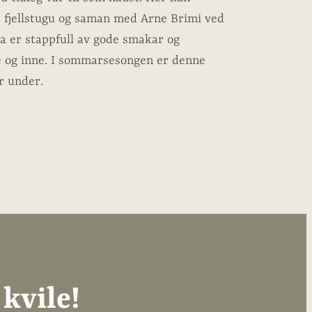
e fjellstugu og saman med Arne Brimi ved
ga er stappfull av gode smakar og
e og inne. I sommarsesongen er denne
ir under.
 kvile!