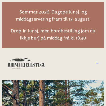
Hopp
Sommar 2026: Dagope lunsj- og
til
middagservering fram til 13. august.
innhold
Drop-in lunsj, men bordbestilling (om du
ikkje bur) på middag frå kl 18.30